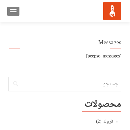
ATION
Messages
[peepso_messages]
جستجو
برای:
محصولات
افزونه
(2)